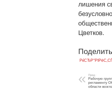
лишения с
безусловн
общественн
Цветков.
Поделитьс
РќСЂР°РІРёС‚С
Пред.:
Рабочую групп
регламенту О
области возг