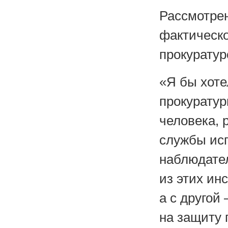
Рассмотрен
фактическо
прокуратур
«Я бы хоте
прокуратур
человека, 
службы ис
наблюдател
из этих ин
а с другой
на защиту 