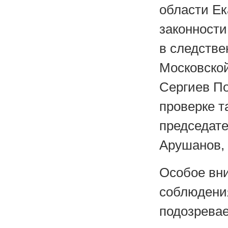
области
Ек
законности
в
следстве
Московской
Сергиев П
проверке т
председат
Арушанов,
Особое вн
соблюдения
подозрева