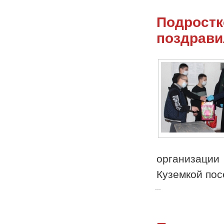
Подростк
поздрави
организаци
Куземкой по
...