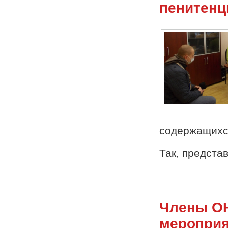
пенитенц
содержащихся
Так, предста
...
Члены ОН
мероприя