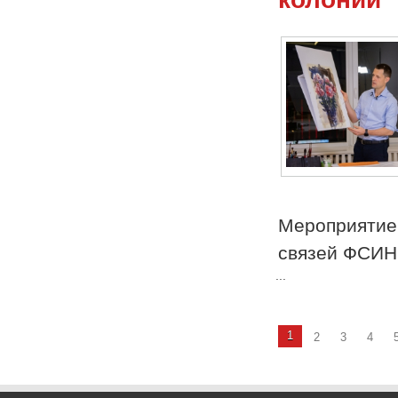
Мероприяти
связей ФСИН
...
1
2
3
4