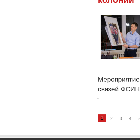
Мероприяти
связей ФСИН
...
1
2
3
4