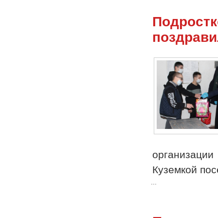
Подростк
поздрави
организаци
Куземкой по
...