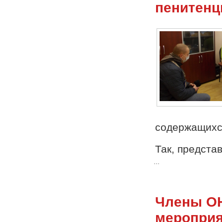
пенитенц
содержащихся
Так, предста
...
Члены ОН
мероприя